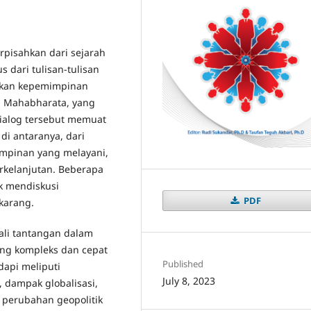
pisahkan dari sejarah
 dari tulisan-tulisan
sikan kepemimpinan
b Mahabharata, yang
Dialog tersebut memuat
di antaranya, dari
mimpinan yang melayani,
erkelanjutan. Beberapa
uk mendiskusi
PDF
karang.
ali tantangan dalam
ang kompleks dan cepat
Published
api meliputi
July 8, 2023
i, dampak globalisasi,
 perubahan geopolitik