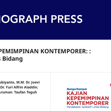
PEMIMPINAN KONTEMPORER: :
s Bidang
Rubiyanto, M.M
;
Dr. Joevi
;
Dr. Yuri Alfrin Aladdin
;
 Aruman
;
Taufan Teguh