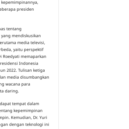
m kepemimpinannya,
beberapa presiden
has tentang
o yang mendiskusikan
erutama media televisi,
eda, yaitu perspektif
oevi Roedyati memaparkan
residensi Indonesia
un 2022. Tulisan ketiga
dan media disumbangkan
ang wacana para
ta daring.
dapat tempat dalam
 tentang kepemimpinan
mpin. Kemudian, Dr. Yuri
gan dengan teknologi ini