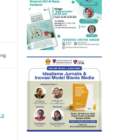
ing
.0