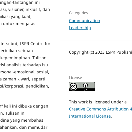
angan-tantangan ini
, visioner, inklusif, dan
Categories
ikasi yang kuat,
Communication
n untuk mengatasi
Leadership
ersebut, LSPR Centre for
nerbitkan sebuah
Copyright (c) 2023 LSPR Publish
 kepemimpinan. Tulisan-
si analisis terhadap isu
sonal-emosional, sosial,
License
 zaman kiwari, seperti
asi/korporasi, pendidikan,
This work is licensed under a
 kali ini dibuka dengan
Creative Commons Attribution 4
. Tulisan ini
International License
.
risdina yang membahas
rtahankan, dan memudar