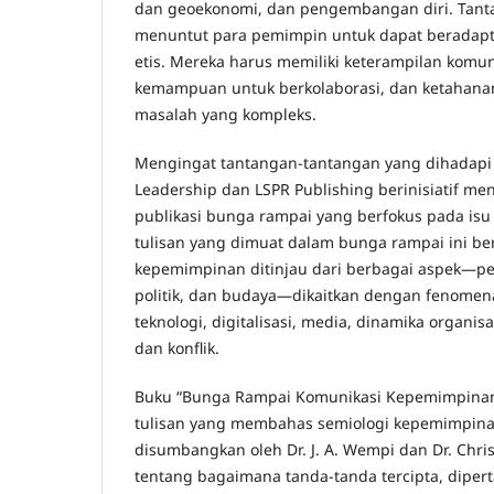
dan geoekonomi, dan pengembangan diri. Tant
menuntut para pemimpin untuk dapat beradaptasi
etis. Mereka harus memiliki keterampilan komun
kemampuan untuk berkolaborasi, dan ketahana
masalah yang kompleks.
Mengingat tantangan-tantangan yang dihadapi t
Leadership dan LSPR Publishing berinisiatif me
publikasi bunga rampai yang berfokus pada isu
tulisan yang dimuat dalam bunga rampai ini beri
kepemimpinan ditinjau dari berbagai aspek—per
politik, dan budaya—dikaitkan dengan fenomena
teknologi, digitalisasi, media, dinamika organis
dan konflik.
Buku “Bunga Rampai Komunikasi Kepemimpinan”
tulisan yang membahas semiologi kepemimpinan
disumbangkan oleh Dr. J. A. Wempi dan Dr. Ch
tentang bagaimana tanda-tanda tercipta, dipe