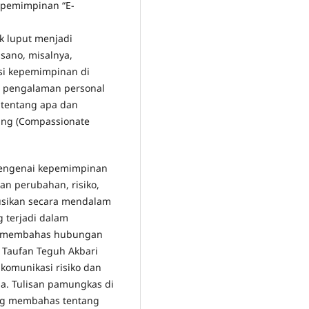
epemimpinan “E-
k luput menjadi
hsano, misalnya,
si kepemimpinan di
si pengalaman personal
 tentang apa dan
ang (Compassionate
 mengenai kepemimpinan
n perubahan, risiko,
kusikan secara mendalam
 terjadi dalam
a membahas hubungan
. Taufan Teguh Akbari
omunikasi risiko dan
. Tulisan pamungkas di
ng membahas tentang